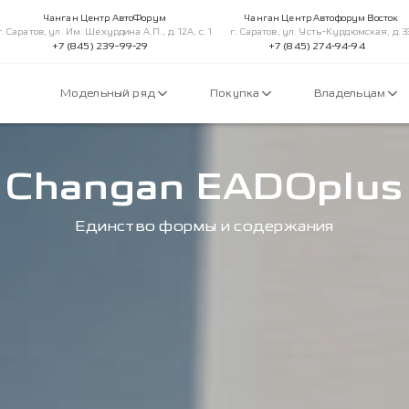
Чанган Центр АвтоФорум
Чанган Центр Автофорум Восток
г. Саратов, ул. Им. Шехурдина А.П., д. 12А, с. 1
г. Саратов, ул. Усть-Курдюмская, д. 3
+7 (845) 239-99-29
+7 (845) 274-94-94
Модельный ряд
Покупка
Владельцам
Changan EADOplus
Единство формы и содержания