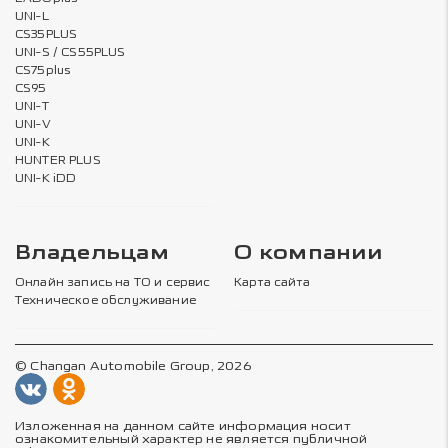
UNI-L
CS35PLUS
UNI-S / CS55PLUS
CS75plus
CS95
UNI-T
UNI-V
UNI-K
HUNTER PLUS
UNI-K iDD
Владельцам
О компании
Онлайн запись на ТО и сервис
Карта сайта
Техническое обслуживание
© Changan Automobile Group, 2026
Изложенная на данном сайте информация носит
ознакомительный характер не является публичной