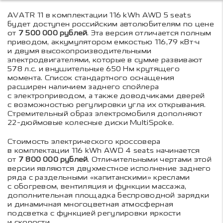
AVATR 11 в комплектации 116 kWh AWD 5 seats
будет доступен российским автолюбителям по цене
от
7 500 000 рублей
. Эта версия отличается полным
приводом, аккумулятором емкостью 116,79 кВт·ч
и двумя высокопроизводительными
электродвигателями, которые в сумме развивают
578 л.с. и внушительные 650 Нм крутящего
момента. Список стандартного оснащения
расширен наличием заднего спойлера
с электроприводом, а также доводчиками дверей
с возможностью регулировки угла их открывания.
Стремительный образ электромобиля дополняют
22-дюймовые колесные диски MultiSpoke.
Стоимость электрического кроссовера
в комплектации 116 kWh AWD 4 seats начинается
от
7 800 000 рублей
. Отличительными чертами этой
версии являются двухместное исполнение заднего
ряда с раздельными «капитанскими» креслами
с обогревом, вентиляция и функции массажа,
дополнительная площадка беспроводной зарядки
и динамичная многоцветная атмосферная
подсветка с функцией регулировки яркости
и скорости.