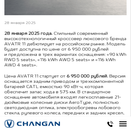
28 января 2025
28 января 2025 года.
Стильный современный
высокотехнологичный кроссовер люксового бренда
AVATR 11 дебютирует на российском рынке. Модель
будет доступна по цене от 6 950 000 рублей
и предложена в трех вариантах оснащения: «90 kWh
RWD 5 seats», «116 kWh AWD 5 seats» и «116 kWh
AWD 4 seats».
Цена AVATR 11 стартует от
6 950 000 рублей
. Версия
оснащается задним приводом и трехкомпонентной
батареей CATL емкостью 90 кВт·ч, которая
обеспечит запас хода в 575 км. В стандартное
оснащение автомобиля входят легкосплавные 21-
дюймовые колесные диски AeroType, полностью
светодиодная оптика, электрообогревы лобового
стекла, рулевого колеса, передних и задних кресел,
многоцветная атмосферная подсветка салона
и комфортное освещение в салоне, включая
освещение зоны посадки и высадки.