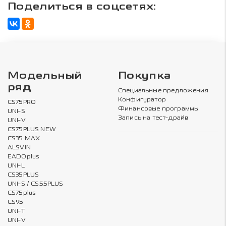
Поделиться в соцсетях:
Модельный
Покупка
ряд
Специальные предложения
Конфигуратор
CS75PRO
Финансовые программы
UNI-S
Запись на тест-драйв
UNI-V
CS75PLUS NEW
CS35 MAX
ALSVIN
EADOplus
UNI-L
CS35PLUS
UNI-S / CS55PLUS
CS75plus
CS95
UNI-T
UNI-V